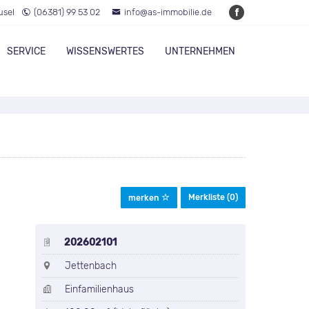
usel
(06381) 99 53 02
info@as-immobilie.de
SERVICE
WISSENSWERTES
UNTERNEHMEN
Merkliste (
0
)
merken
202602101
Jettenbach
Einfamilienhaus