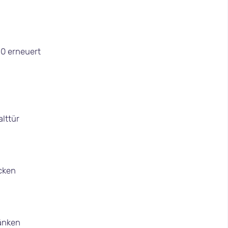
t
20 erneuert
lttür
cken
änken