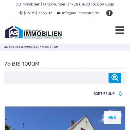
AS Immobilien | Fritz-Wunderlich-Straße 20 | 66869 Kusel
(06381) 99 53 02
info@as-immobilie.de
AS-IMMOBILIEN
>
IMMOBILIEN
>
75 BIS 100QM
75 BIS 100QM
SORTIERUNG
NEU